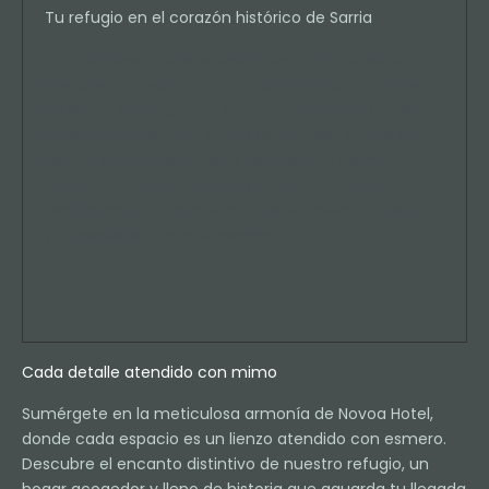
Tu refugio en el corazón histórico de Sarria
En Hotel Novoa, no solo encontrarás un lugar para
descansar; descubrirás tu refugio en el corazón mismo
de Sarria. Sumérgete en la esencia palpable de esta
encantadora parada, donde cada rincón cuenta una
historia centenaria. Nuestro hotel, cuidadosamente
ubicado en el pintoresco casco histórico, te invita a
experimentar la armonía entre la rica historia de Sarria
y la hospitalidad que ofrecemos.
Cada detalle atendido con mimo
Sumérgete en la meticulosa armonía de Novoa Hotel,
donde cada espacio es un lienzo atendido con esmero.
Descubre el encanto distintivo de nuestro refugio, un
hogar acogedor y lleno de historia que aguarda tu llegada