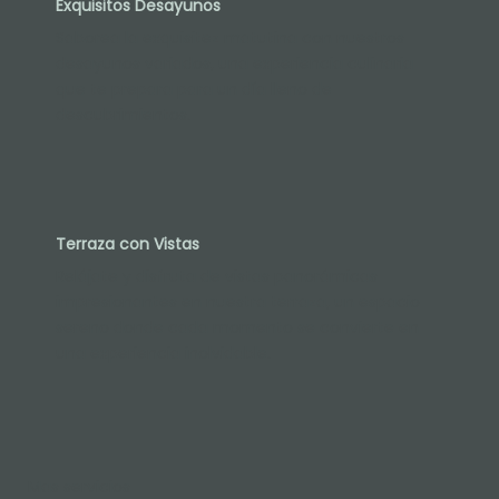
Exquisitos Desayunos
Saborea la exquisitez matutina con nuestros
desayunos variados, una experiencia culinaria
que te prepara para un día lleno de
descubrimientos.
Terraza con Vistas
Relájate y disfruta de vistas panorámicas
impresionantes en nuestra terraza, un espacio
sereno donde cada momento se convierte en
una experiencia inolvidable.
Mas servicios