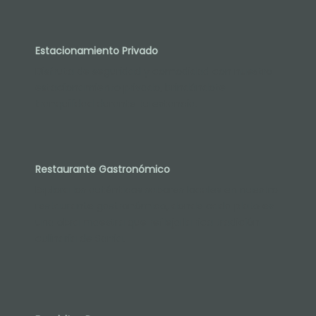
Estacionamiento Privado
Disfruta de seguridad y comodidad con nuestro
estacionamiento privado, brindándote
tranquilidad durante tu estancia.
Restaurante Gastronómico
Explora los auténticos sabores locales en nuestro
restaurante gastronómico, donde cada plato es
una obra maestra que refleja la rica tradición
culinaria de Sarria.