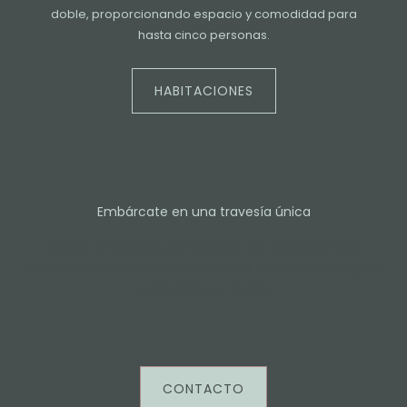
doble, proporcionando espacio y comodidad para
hasta cinco personas.
HABITACIONES
Embárcate en una travesía única
Donde la esencia del Camino se entrelaza con
nuestra hospitalidad excepcional. Descubre, relájate
y visítanos en Sarria.
CONTACTO