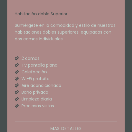
Habitación doble Superior
Sumérgete en la comodidad y estilo de nuestras
habitaciones dobles superiores, equipadas con
dos camas individuales.
2 camas
TV pantalla plana
Calefacción
Wi-Fi gratuito
Aire acondicionado
Baño privado
Limpieza diaria
Preciosas vistas
MAS DETALLES