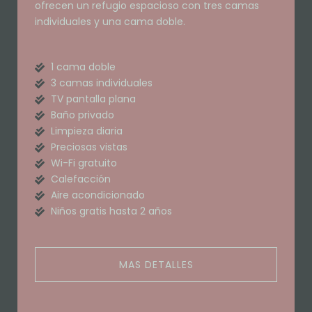
ofrecen un refugio espacioso con tres camas
individuales y una cama doble.
1 cama doble
3 camas individuales
TV pantalla plana
Baño privado
Limpieza diaria
Preciosas vistas
Wi-Fi gratuito
Calefacción
Aire acondicionado
Niños gratis hasta 2 años
MAS DETALLES