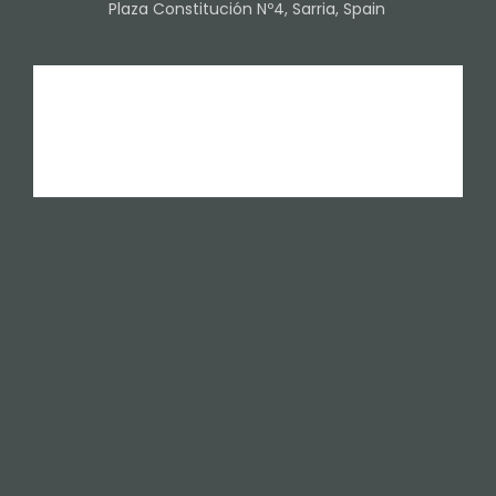
Plaza Constitución Nº4, Sarria, Spain
Creado por
Copyright © 2026 Hotel Novoa
Aviso legal
Políticas de privacidad