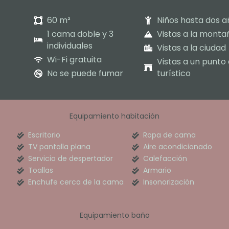
60 m²
Niños hasta dos a
1 cama doble y 3
Vistas a la monta
individuales
Vistas a la ciudad
Wi-Fi gratuita
Vistas a un punto 
No se puede fumar
turístico
Equipamiento habitación
Escritorio
Ropa de cama
TV pantalla plana
Aire acondicionado
Servicio de despertador
Calefacción
Toallas
Armario
Enchufe cerca de la cama
Insonorización
Equipamiento baño